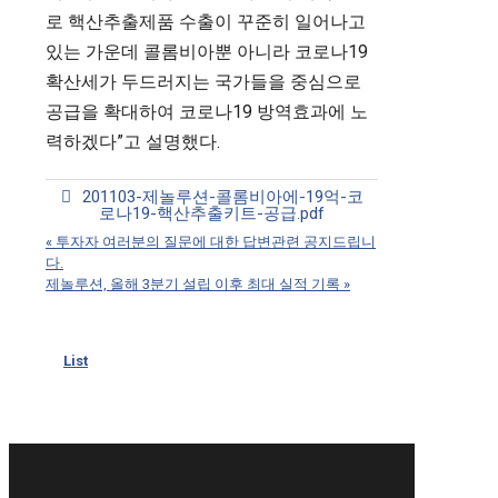
로 핵산추출제품 수출이 꾸준히 일어나고
있는 가운데 콜롬비아뿐 아니라 코로나19
확산세가 두드러지는 국가들을 중심으로
공급을 확대하여 코로나19 방역효과에 노
력하겠다”고 설명했다.
201103-제놀루션-콜롬비아에-19억-코
로나19-핵산추출키트-공급.pdf
«
투자자 여러분의 질문에 대한 답변관련 공지드립니
다.
제놀루션, 올해 3분기 설립 이후 최대 실적 기록
»
List