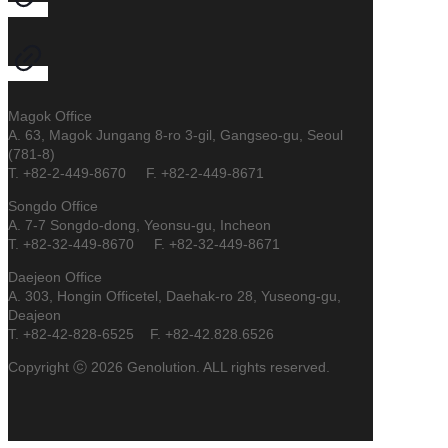
Magok Office
A. 63, Magok Jungang 8-ro 3-gil, Gangseo-gu, Seoul
(781-8)
T. +82-2-449-8670 F. +82-2-449-8671
Songdo Office
A. 7-7 Songdo-dong, Yeonsu-gu, Incheon
T. +82-32-449-8670 F. +82-32-449-8671
Daejeon Office
A. 303, Hongin Officetel, Daehak-ro 28, Yuseong-gu,
Deajeon
T. +82-42-828-6525 F. +82-42.828.6526
Copyright ⓒ 2026 Genolution. ALL rights reserved.