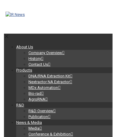
✕
About Us
Company Overview
History
Contact Us
Products
DNA/RNA Extraction Kit
Nextractor NA Extractor
MDx Automation
Bio-rad
AgroRNA
R&D
R&D Overview
Publication
News & Media
Media
Conference & Exhibition