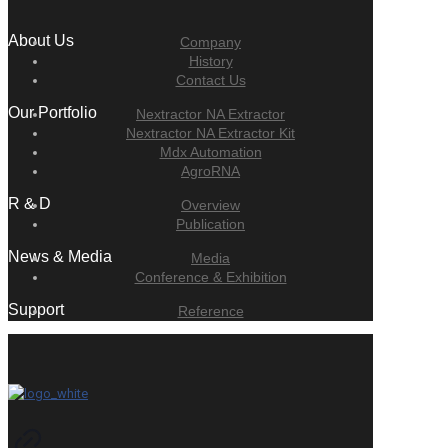
About Us
Company
History
Contact Us
Our Portfolio
Nextractor NA Extractor
Nextractor NA Extractor Kit
Mdx Automation
AgroRNA
R & D
Overview
Publication
News & Media
Media
Conference & Exhibition
Support
Reference