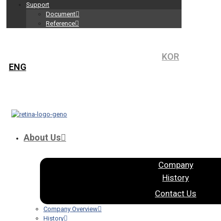
Support
Document
Reference
KOR
ENG
About Us
Company
History
Contact Us
Company Overview
History