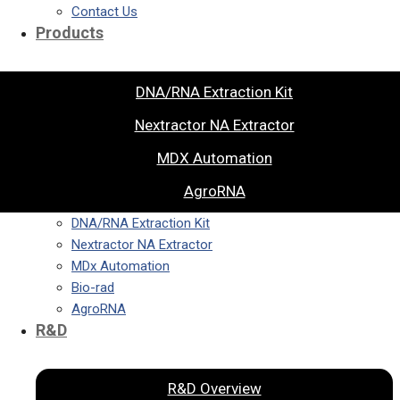
Contact Us
Products
DNA/RNA Extraction Kit
Nextractor NA Extractor
MDX Automation
AgroRNA
DNA/RNA Extraction Kit
Nextractor NA Extractor
MDx Automation
Bio-rad
AgroRNA
R&D
R&D Overview