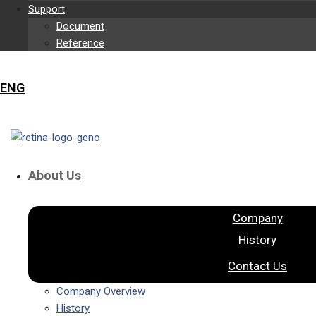
Support
Document
Reference
ENG
About Us
Company
History
Contact Us
Company Overview
History