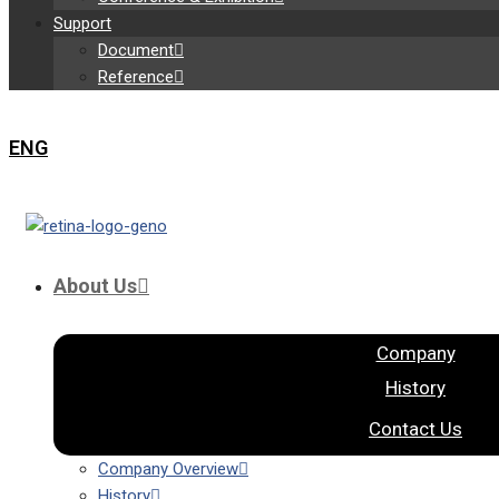
Support
Document
Reference
ENG
About Us
Company
History
Contact Us
Company Overview
History