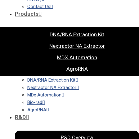
Contact Us
Products
DNA/RNA Extraction Kit
Nextractor NA Extractor
MDX Automation
AgroRNA
DNA/RNA Extraction Kit
Nextractor NA Extractor
MDx Automation
Bio-rad
AgroRNA
R&D
R&D Overview