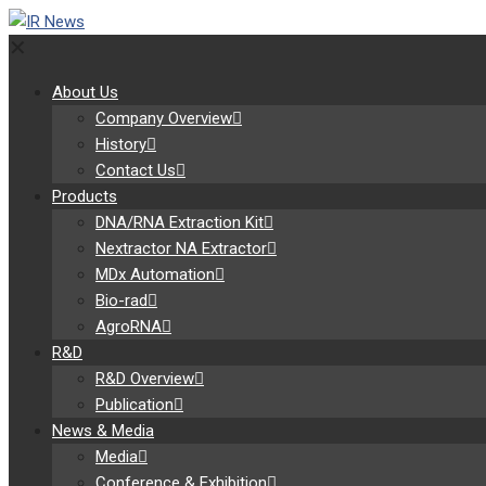
✕
About Us
Company Overview
History
Contact Us
Products
DNA/RNA Extraction Kit
Nextractor NA Extractor
MDx Automation
Bio-rad
AgroRNA
R&D
R&D Overview
Publication
News & Media
Media
Conference & Exhibition