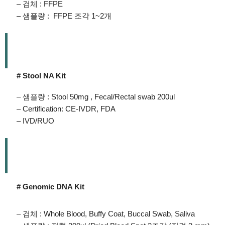
– 검체 : FFPE
– 샘플량 : FFPE 조각 1~2개
# Stool NA Kit
– 샘플량 : Stool 50mg , Fecal/Rectal swab 200ul
– Certification: CE-IVDR, FDA
– IVD/RUO
# Genomic DNA Kit
– 검체 : Whole Blood, Buffy Coat, Buccal Swab, Saliva