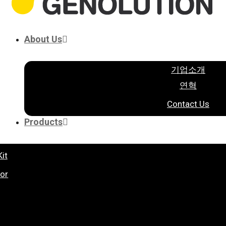
About Us
기업소개
연혁
Contact Us
Products
it
tor