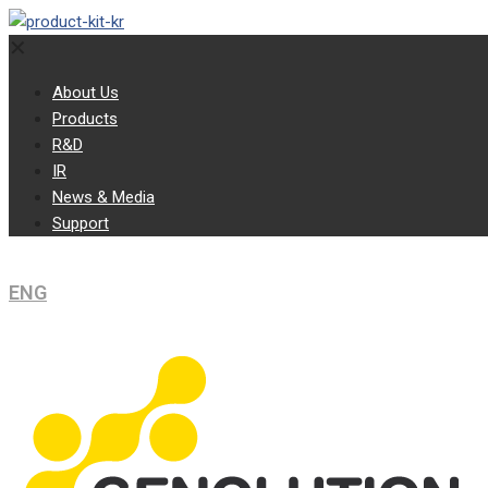
✕
About Us
Products
R&D
IR
News & Media
Support
ENG