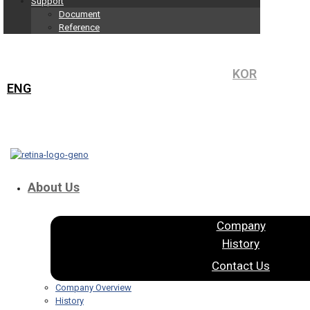
Support
Document
Reference
KOR
ENG
About Us
Company
History
Contact Us
Company Overview
History