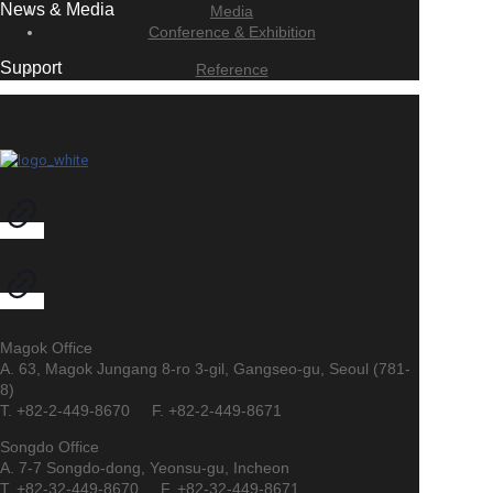
News & Media
Media
Conference & Exhibition
Support
Reference
Magok Office
A. 63, Magok Jungang 8-ro 3-gil, Gangseo-gu, Seoul (781-
8)
T. +82-2-449-8670 F. +82-2-449-8671
Songdo Office
A. 7-7 Songdo-dong, Yeonsu-gu, Incheon
T. +82-32-449-8670 F. +82-32-449-8671