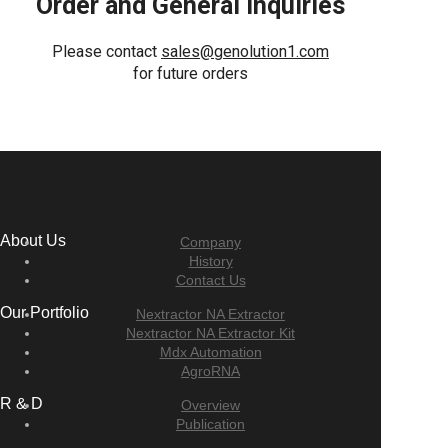
Order and General Inquiries
Please contact
sales@genolution1.com
for future orders
About Us
Company
History
Contact Us
Our Portfolio
Nextractor NA Extractor
Nextractor NA Extractor Kit
Mdx Automation
AgroRNA
R & D
Overview
Publication