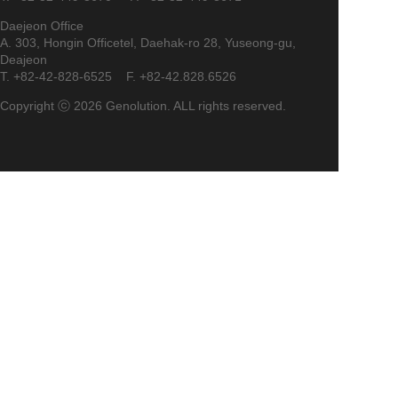
Daejeon Office
A. 303, Hongin Officetel, Daehak-ro 28, Yuseong-gu,
Deajeon
T. +82-42-828-6525 F. +82-42.828.6526
Copyright ⓒ 2026 Genolution. ALL rights reserved.